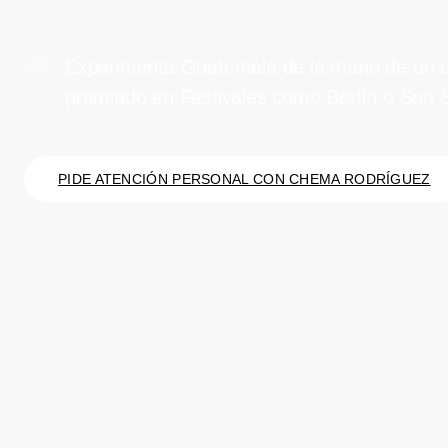
Experimenta Guatemala de la mano de un di
premiado en Festivales como Berlín o San 
PIDE ATENCIÓN PERSONAL CON CHEMA RODRÍGUEZ