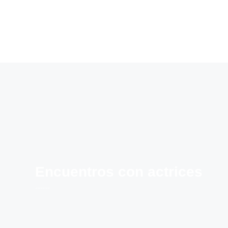
Inmersión total
------
Encuentros con actrices
------